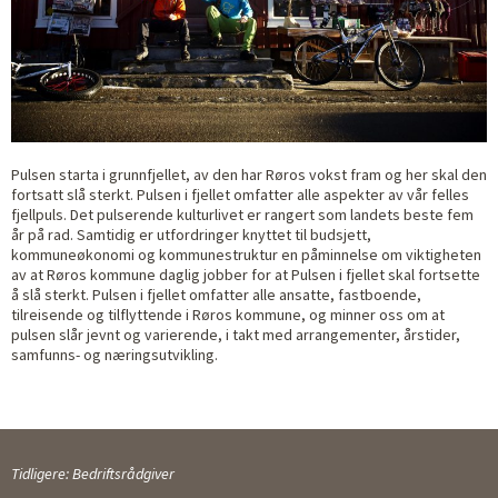
Pulsen starta i grunnfjellet, av den har Røros vokst fram og her skal den
fortsatt slå sterkt. Pulsen i fjellet omfatter alle aspekter av vår felles
fjellpuls. Det pulserende kulturlivet er rangert som landets beste fem
år på rad. Samtidig er utfordringer knyttet til budsjett,
kommuneøkonomi og kommunestruktur en påminnelse om viktigheten
av at Røros kommune daglig jobber for at Pulsen i fjellet skal fortsette
å slå sterkt. Pulsen i fjellet omfatter alle ansatte, fastboende,
tilreisende og tilflyttende i Røros kommune, og minner oss om at
pulsen slår jevnt og varierende, i takt med arrangementer, årstider,
samfunns- og næringsutvikling.
Tidligere: Bedriftsrådgiver