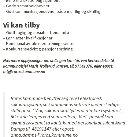
– Evne til å skape engasjement
– Gode samarbeidsevner
– God kommunikasjonsevne, både muntlig og skriftlig
Vi kan tilby
– Godt faglig og sosialt arbeidsmiljø
– Lønn etter kvalifikasjoner
– Kommunal avtale med treningssenter
– Konkurransedyktig pensjonsordning
Nærmere opplysninger om stillingen kan fås ved henvendelse til
kommunalsjef Marit Trollerud Jansen, tlf. 97541376, eller epost:
mtj@roros.kommune.no
Røros kommune benytter seg av et elektronisk
søknadssystem, se kommunens nettside under «Ledige
stillinger». CV og søknad skal fylles ut direkte i systemet,
ikke kun legges ved som vedlegg. Ved spørsmål om
søknadssystemet ta kontakt med personalkonsulent Anna
Damps tlf. 48191147 eller epost:
anna.damps@roros.kommune.no