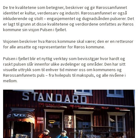
De tre kvalitetene som betegner, beskriver og gir Rørossamfunnet
identitet er kultur, verdensarv og industri. Rørossamfunnet er også
inkluderende og stolt – engasjementet og dugnadsånden pulserer. Det
er lagt til grunn at disse kvalitetene og verdiordene omfattes av Røros
kommune sin visjon Pulsen i fjellet.
Visjonen beskriver hva Røros kommune skal være; den er en rettesnor
for alle ansatte og representanter for Røros kommune.
Pulsen i fjellet blir et nyttig verktøy som bevisstgjør hvor hardt og
raskt pulsen slår innenfor ulike avdelinger og områder. Den har sitt
visuelle uttrykk som til enhver tid minner oss om kommunens og
Rørossamfunnets puls – fra hvilepuls til makspuls, og alle nivåene i
mellom.