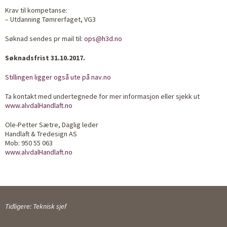
Krav til kompetanse:
– Utdanning Tømrerfaget, VG3
Søknad sendes pr mail til:
ops@h3d.no
Søknadsfrist 31.10.2017.
Stillingen ligger også ute på nav.no
Ta kontakt med undertegnede for mer informasjon eller sjekk ut
www.alvdalHandlaft.no
Ole-Petter Sætre, Daglig leder
Handlaft & Tredesign AS
Mob: 950 55 063
www.alvdalHandlaft.no
Tidligere: Teknisk sjef