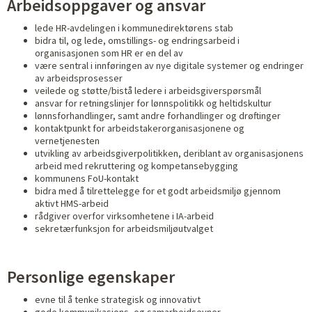
Arbeidsoppgaver og ansvar
lede HR-avdelingen i kommunedirektørens stab
bidra til, og lede, omstillings- og endringsarbeid i
organisasjonen som HR er en del av
være sentral i innføringen av nye digitale systemer og endringer
av arbeidsprosesser
veilede og støtte/bistå ledere i arbeidsgiverspørsmål
ansvar for retningslinjer for lønnspolitikk og heltidskultur
lønnsforhandlinger, samt andre forhandlinger og drøftinger
kontaktpunkt for arbeidstakerorganisasjonene og
vernetjenesten
utvikling av arbeidsgiverpolitikken, deriblant av organisasjonens
arbeid med rekruttering og kompetansebygging
kommunens FoU-kontakt
bidra med å tilrettelegge for et godt arbeidsmiljø gjennom
aktivt HMS-arbeid
rådgiver overfor virksomhetene i IA-arbeid
sekretærfunksjon for arbeidsmiljøutvalget
Personlige egenskaper
evne til å tenke strategisk og innovativt