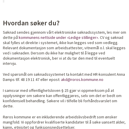
Hvordan søker du?
Søknad sendes gjennom vårt elektroniske søknadssystem, les mer om
dette på
kommunens nettside under «Ledige stillinger»
. CV og søknad
skal fylles ut direkte i systemet, ikke kun legges ved som vedlegg.
Relevant dokumentasjon som arbeidsattester, vitnemål o.l. skal legges
ved i søknaden. Dersom du ikke har mulighet til å legge ved
dokumentasjon elektronisk, ber vi at du tar den med til eventuelt
intervju.
Ved spørsmål om søknadssystemet ta kontakt med HR-konsulent Anna
Damps tlf. 48 19 11 47 eller epost:
akd@roros.kommune.no
I samsvar med offentlighetsloven § 25 gjør vi oppmerksom på at
opplysninger om søkere kan offentliggjøres, selv om det er bedt om
konfidensiell behandling. Søkere vil i tilfelle bli forhåndsvarslet om
dette.
Røros kommune er en inkluderende arbeidslivsbedrift som ønsker
mangfold. Vi oppfordrer kvalifiserte kandidater til å søke uansett alder,
kjønn, etnisitet og funksjonsnedsettelser.