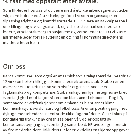
% fast med oppstart etter avtale.
Som HR-leder hos oss vil du være med å utvikle arbeidsgiverpolitikken
vår, samt bidra med å tilrettelegge for at vi som organisasjon er
tilpasningsdyktige og fremtidsrettede. Du vil være en nøkkelperson i
omstillings- og utviklingsarbeid, og vil ha tett samarbeid med våre
ledere, arbeidstakerorganisasjonene og vernetjenesten. Du vil være
nærmeste leder for HR-avdelingen og inngå i kommunedirektørens
utvidede lederteam.
Om oss
Røros kommune, som også er et samisk forvaltningsområde, består av
12 virksomheter i tillegg til kommunedirektørens stab. Staben er en
overordnet støttefunksjon som bistår organisasjonen med
fagkunnskap og kompetanse. Stabsfunksjonen kjennetegnes av bred
tverrfaglighet med fagområder som blant annet økonomi, IT og HR,
samt andre enkeltfunksjoner som omhandler blant annet klima,
kommunikasjon, verdensarv og folkehelse. Vi er en positiv gjeng med
dyktige medarbeidere innenfor de ulike fagområdene. Vi har fokus på
kontinuerlig utvikling av organisasjonen vår, og er opptatt av
kompetansebygging og tverrfaglig samarbeid. HR-avdelingen består
av fire medarbeidere, inkludert HR-leder. Avdelingens kjerneoppgaver