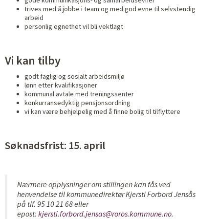
gode kommunikasjons- og samarbeidsevner
trives med å jobbe i team og med god evne til selvstendig
arbeid
personlig egnethet vil bli vektlagt
Vi kan tilby
godt faglig og sosialt arbeidsmiljø
lønn etter kvalifikasjoner
kommunal avtale med treningssenter
konkurransedyktig pensjonsordning
vi kan være behjelpelig med å finne bolig til tilflyttere
Søknadsfrist: 15. april
Nærmere opplysninger om stillingen kan fås ved
henvendelse til kommunedirektør Kjersti Forbord Jensås
på tlf. 95 10 21 68 eller
epost:
kjersti.forbord.jensas@roros.kommune.no
.