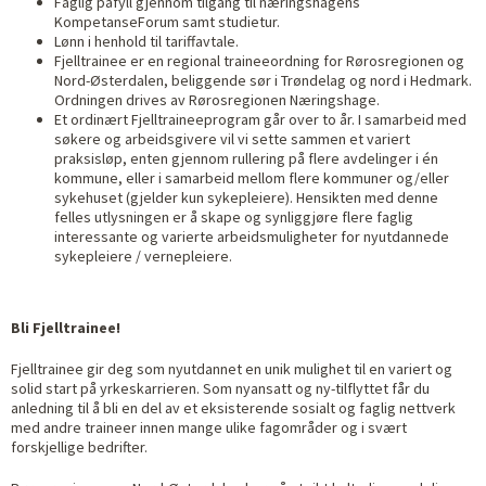
Faglig påfyll gjennom tilgang til næringshagens
KompetanseForum samt studietur.
Lønn i henhold til tariffavtale.
Fjelltrainee er en regional traineeordning for Rørosregionen og
Nord-Østerdalen, beliggende sør i Trøndelag og nord i Hedmark.
Ordningen drives av Rørosregionen Næringshage.
Et ordinært Fjelltraineeprogram går over to år. I samarbeid med
søkere og arbeidsgivere vil vi sette sammen et variert
praksisløp, enten gjennom rullering på flere avdelinger i én
kommune, eller i samarbeid mellom flere kommuner og/eller
sykehuset (gjelder kun sykepleiere). Hensikten med denne
felles utlysningen er å skape og synliggjøre flere faglig
interessante og varierte arbeidsmuligheter for nyutdannede
sykepleiere / vernepleiere.
Bli Fjelltrainee!
Fjelltrainee gir deg som nyutdannet en unik mulighet til en variert og
solid start på yrkeskarrieren. Som nyansatt og ny-tilflyttet får du
anledning til å bli en del av et eksisterende sosialt og faglig nettverk
med andre traineer innen mange ulike fagområder og i svært
forskjellige bedrifter.