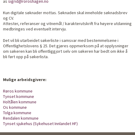
as
sigrid@roroshagen.no
Kun digitale søknader mottas. Søknaden skal inneholde søknadsbrev
og CV.
Attester, referanser og vitnemål / karakterutskrift fra høyere utdanning
medbringes ved eventuelt intervju.
Det vil bli utarbeidet søkerliste i samsvar med bestemmelsene i
Offentlighetslovens § 25. Det gjøres oppmerksom på at opplysninger
om søkeren kan bli offentliggjort selv om søkeren har bedt om ikke å
bli ført opp på søkerlista.
Mulige arbeidsgivere:
Røros kommune
Tynset kommune
Holtålen kommune
Os kommune
Tolga kommune
Rendalen kommune
Tynset sjukehus (Sykehuset Innlandet HF)