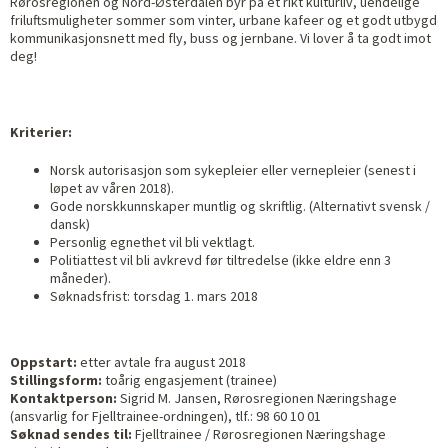
Rørosregionen og Nord-Østerdalen byr på et rikt kulturliv, uendelige
friluftsmuligheter sommer som vinter, urbane kafeer og et godt utbygd
kommunikasjonsnett med fly, buss og jernbane. Vi lover å ta godt imot
deg!
Kriterier:
Norsk autorisasjon som sykepleier eller vernepleier (senest i
løpet av våren 2018).
Gode norskkunnskaper muntlig og skriftlig. (Alternativt svensk /
dansk)
Personlig egnethet vil bli vektlagt.
Politiattest vil bli avkrevd før tiltredelse (ikke eldre enn 3
måneder).
Søknadsfrist: torsdag 1. mars 2018
Oppstart:
etter avtale fra august 2018
Stillingsform:
toårig engasjement (trainee)
Kontaktperson:
Sigrid M. Jansen, Rørosregionen Næringshage
(ansvarlig for Fjelltrainee-ordningen), tlf.: 98 60 10 01
Søknad sendes til:
Fjelltrainee / Rørosregionen Næringshage