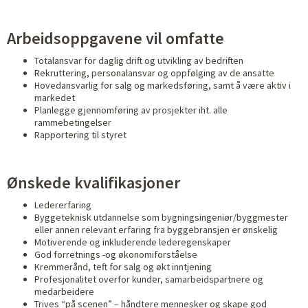
Arbeidsoppgavene vil omfatte
Totalansvar for daglig drift og utvikling av bedriften
Rekruttering, personalansvar og oppfølging av de ansatte
Hovedansvarlig for salg og markedsføring, samt å være aktiv i
markedet
Planlegge gjennomføring av prosjekter iht. alle
rammebetingelser
Rapportering til styret
Ønskede kvalifikasjoner
Ledererfaring
Byggeteknisk utdannelse som bygningsingeniør/byggmester
eller annen relevant erfaring fra byggebransjen er ønskelig
Motiverende og inkluderende lederegenskaper
God forretnings -og økonomiforståelse
Kremmerånd, teft for salg og økt inntjening
Profesjonalitet overfor kunder, samarbeidspartnere og
medarbeidere
Trives “på scenen” – håndtere mennesker og skape god