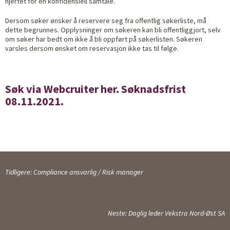
hjertet for en konfidensiell samtale.
Dersom søker ønsker å reservere seg fra offentlig søkerliste, må
dette begrunnes. Opplysninger om søkeren kan bli offentliggjort, selv
om søker har bedt om ikke å bli oppført på søkerlisten. Søkeren
varsles dersom ønsket om reservasjon ikke tas til følge.
Søk via Webcruiter her. Søknadsfrist
08.11.2021.
Tidligere: Compliance ansvarlig / Risk manager
Neste: Daglig leder Vekstra Nord-Øst SA