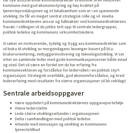
Vår nye assisterende kommunedirektør vil komme til en veldrevet
kommune med god økonomistyring og høy kvalitet på
tjenesteproduksjonen og et lokalsamfunn som er i en spennende
utvikling. Du får en meget sentral strategisk rolle og vil inneha
kommunedirektørens ansvar og fullmakter ved kommunedirektørens
fravær. I stillingen vil du jobbe tett opp til sentrale ledergrupper,
politisk ledelse og kommunens virksomhetsledere.
Vi søker en motiverende, tydelig og trygg ass.kommunedirektør som
vil bidra til utvikling av morgendagens løsninger basert på bl.a.
brukerorientering, innbyggerinvolvering og teknologiutvikling. Vi ser
etter en samlende leder med gode kommunikasjonsevner både innad
og utad. Det vil være en fordel om du har erfaring fra
kommunesektoren og forståelse for lederrollen i en politisk styrt
organisasjon. Strategisk overblikk, god økonomiforståelse, og bred
ledererfaring med resultater fra større organisasjoner vil bli vektlagt.
Sentrale arbeidsoppgaver
Være oppdatert på kommunedirektørens oppgaveportefølje
Utøve lederstøtte
Lede større utviklingsarbeider i organisasjonen
Delta i samhandlingen med politisk ledelse
Arbeide med innovasjon og utvikling av kommunens
tjenestetilbud