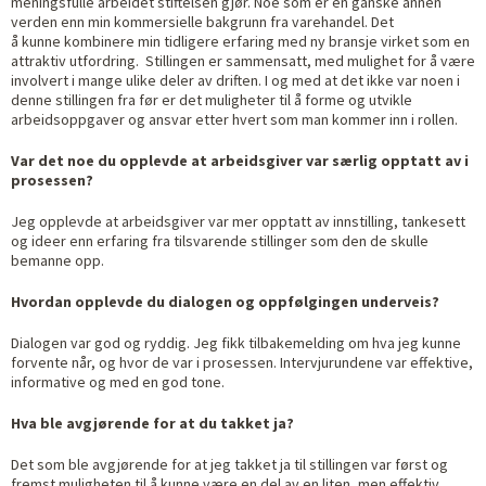
meningsfulle arbeidet stiftelsen gjør.
Noe som er en ganske annen
verden enn min kommersielle bakgrunn fra varehandel. Det
å
kunne
kombinere
min tidligere erfaring med ny bransje virket som en
attraktiv utfordring. Stillingen er sammensatt, med mulighet for å være
involvert i mange ulike deler av driften. I og med at det ikke var noen i
denne stillingen fra før er det muligheter til å forme og utvikle
arbeidsoppgaver og ansvar etter hvert som man kommer inn i rollen.
Var det noe du opplevde at arbeidsgiver var særlig opptatt av i
prosessen?
Jeg opplevde at arbeidsgiver var mer opptatt av innstilling, tankesett
og ideer enn erfaring fra tilsvarende stillinger som den de skulle
bemanne opp.
Hvordan opplevde du dialogen og oppfølgingen underveis?
Dialogen var god og ryddig. Jeg fikk tilbakemelding om hva jeg kunne
forvente når, og hvor de var i prosessen. Intervjurundene var effektive,
informative og med en god tone.
Hva ble avgjørende for at du takket ja?
Det som ble avgjørende for at jeg takket ja til stillingen var først og
fremst muligheten til å kunne være en del av en liten, men effektiv