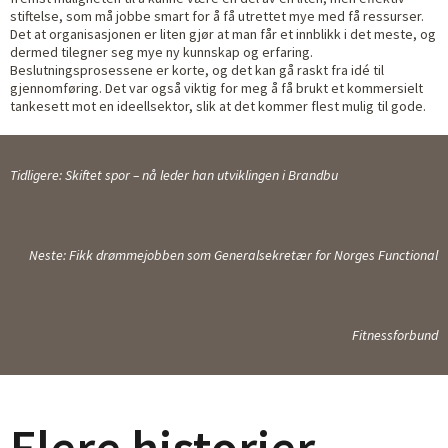
stiftelse, som må jobbe smart for å få utrettet mye med få ressurser.
Det at organisasjonen er liten gjør at man får et innblikk i det meste, og
dermed tilegner seg mye ny kunnskap og erfaring.
Beslutningsprosessene er korte, og det kan gå raskt fra idé til
gjennomføring.
Det var også viktig for meg å få brukt et kommersielt
tankesett mot en
ideellsektor, slik at det kommer flest mulig
til
gode.
Tidligere: Skiftet spor – nå leder han utviklingen i Brandbu
Neste: Fikk drømmejobben som Generalsekretær for Norges Functional
Fitnessforbund
Flere historier