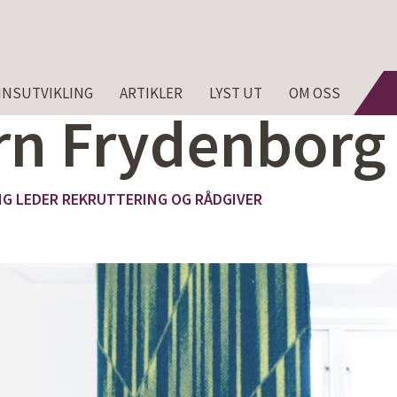
NSUTVIKLING
ARTIKLER
LYST UT
OM OSS
rn Frydenborg
IG LEDER REKRUTTERING OG RÅDGIVER